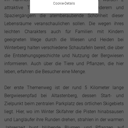
Cookie-Details
attraktive Themenwege angelegt, die Wanderern und
Spaziergängern die atemberaubende Schönheit dieser
Lebensräume veranschaulichen sollen. Die wegen ihres
leichten Charakters auch für Familien mit Kindern
geeigneten Wege durch die Wiesen und Heiden bei
Winterberg halten verschiedene Schautafeln bereit, die über
die Entstehungsgeschichte und Nutzung der Bergwiesen
informieren. Auch über die Tiere und Pflanzen, die hier
leben, erfahren die Besucher eine Menge.
Der erste Themenweg ist der rund 5 Kilometer lange
Bergwiesenpfad bei Altastenberg, dessen Start- und
Zielpunkt beim zentralen Parkplatz des örtlichen Skigebiets
liegt. Hier, wo im Winter Skifahrer die Pisten hinabsausen
und Langläufer ihre Runden drehen, strahlen in der warmen
Jahreszeit bunt blühende Blumen und Pflanzen auf