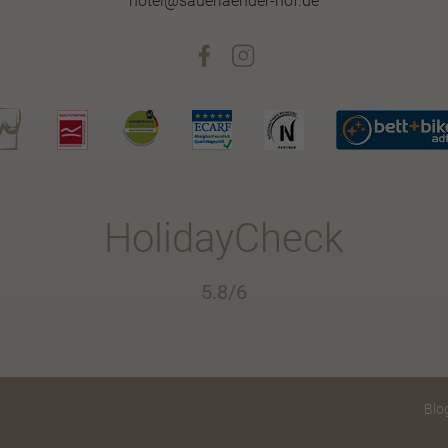
hotel@sauerlaender-hof.de
HolidayCheck
5.8/6
Blo