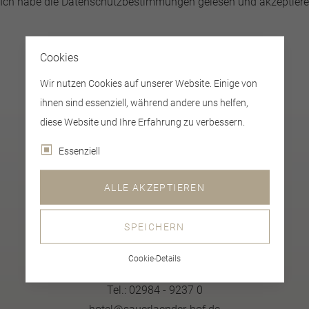
Ich habe die
Datenschutzbestimmungen
gelesen und akzeptiere 
Cookies
Wir nutzen Cookies auf unserer Website. Einige von
ihnen sind essenziell, während andere uns helfen,
diese Website und Ihre Erfahrung zu verbessern.
Essenziell
ALLE AKZEPTIEREN
Sauerländer Gastlichkeit Natürlich
SPEICHERN
Merklinghauser Straße 27
Cookie-Details
59969 Hallenberg, Deutschland
Tel.: 02984 - 9237 0