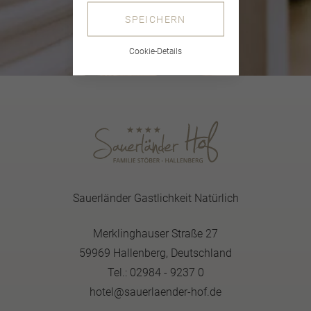
SPEICHERN
Cookie-Details
Sauerländer Gastlichkeit Natürlich
Merklinghauser Straße 27
59969 Hallenberg, Deutschland
Tel.: 02984 - 9237 0
hotel@sauerlaender-hof.de