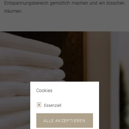
Entspannungsbereich gemütlich machen und ein bisschen
träumen.
Cookies
Essenziell
ALLE AKZEPTIEREN