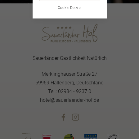
Cookie-Details
Sauerländer Gastlichkeit Natürlich
Merklinghauser Straße 27
59969 Hallenberg, Deutschland
Tel.: 02984 - 9237 0
hotel@sauerlaender-hof.de