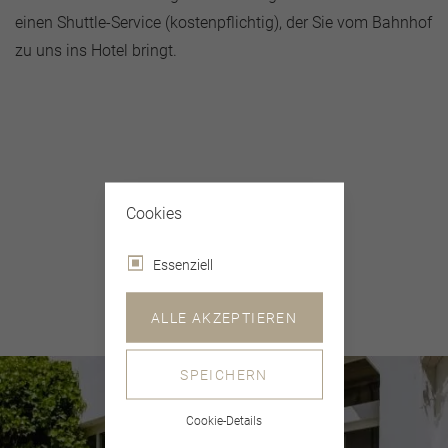
einen Shuttle-Service (kostenpflichtig), der Sie vom Bahnhof
zu uns ins Hotel bringt.
Cookies
Essenziell
ALLE AKZEPTIEREN
SPEICHERN
Cookie-Details