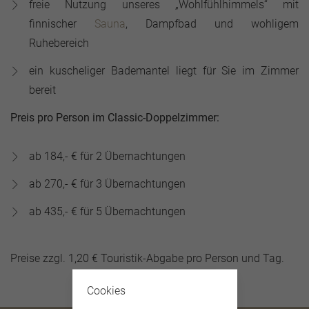
freie Nutzung unseres „Wohlfühlhimmels“ mit
finnischer
Sauna
, Dampfbad und wohligem
Ruhebereich
ein kuscheliger Bademantel liegt für Sie im Zimmer
bereit
Preis pro Person im Classic-Doppelzimmer:
ab 184,- € für 2 Übernachtungen
ab 270,- € für 3 Übernachtungen
ab 435,- € für 5 Übernachtungen
Preise zzgl. 1,20 € Touristik-Abgabe pro Person und Tag.
Cookies