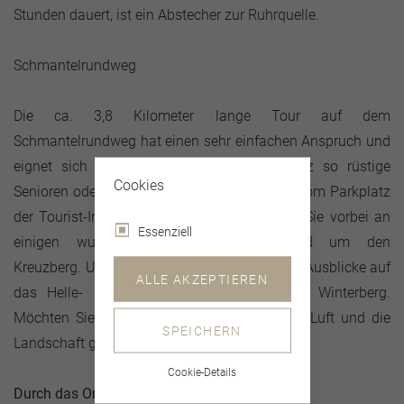
Stunden dauert, ist ein Abstecher zur Ruhrquelle.
Schmantelrundweg
Die ca. 3,8 Kilometer lange Tour auf dem
Schmantelrundweg hat einen sehr einfachen Anspruch und
eignet sich wunderbar für nicht mehr ganz so rüstige
Cookies
Senioren oder Familien mit kleinen Kindern. Vom Parkplatz
der Tourist-Information in Winterberg radeln Sie vorbei an
Essenziell
einigen wunderschönen Bergwiesen rund um den
Kreuzberg. Unterwegs bieten sich traumhafte Ausblicke auf
ALLE AKZEPTIEREN
das Helle- und Orketal und die Kernstadt Winterberg.
Möchten Sie einfach nur etwas die gesunde Luft und die
SPEICHERN
Landschaft genießen, ist diese Tour ideal.
Cookie-Details
Durch das Orketal – Bike Arena Tour Nr. 8