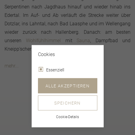
Serpentinen nach Jagdhaus hinauf und wieder hinab ins
Edertal. Im Auf- und Ab verläuft die Strecke weiter über
Dotzlar, ins Lahntal, nach Bad Laasphe und im Wellengang
wieder zurück nach Hallenberg. Danach: am besten
unseren
Wohlfühlhimmel
mit
Sauna
, Dampfbad und
Kneipp'schem Fußbad nutzen!
Cookies
mehr...
Essenziell
ALLE AKZEPTIEREN
SPEICHERN
Cookie-Details