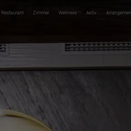
Restaurant
Zimmer
Wellness
Aktiv
Arrangemen