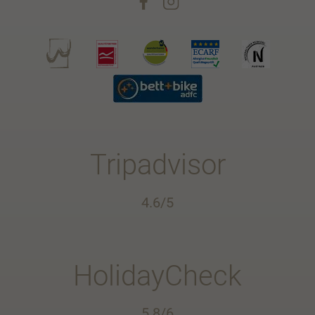
Tripadvisor
4.6/5
HolidayCheck
5.8/6